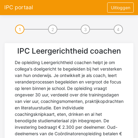
IPC portaal
Uitloggen
1
2
3
4
IPC Leergerichtheid coachen
De opleiding Leergerichtheid coachen helpt je om
collega's doelgericht te begeleiden bij het versterken
van hun onderwijs. Je ontwikkelt je als coach, leert
veranderprocessen begeleiden en vergroot de focus
op leren binnen je school. De opleiding vraagt
ongeveer 30 uur, verdeeld over drie trainingsdagen
van vier uur, coachingsmomenten, praktijkopdrachten
en literatuurstudie. Een individuele
coachingsknipkaart, eten, drinken en al het
benodigde studiemateriaal zijn inbegrepen. De
investering bedraagt € 2.300 per deelnemer. Oud-
deelnemers van de Coördinatorenopleiding betalen €